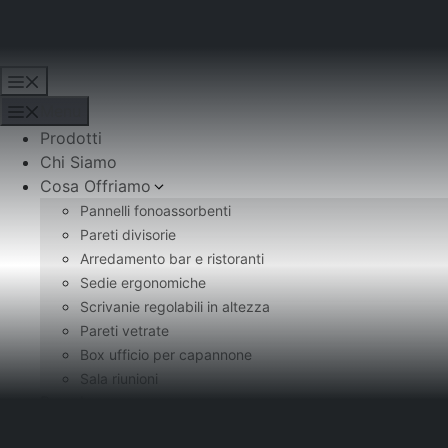
Vai
al
Krono Arredo
contenuto
Menu
Menu
Prodotti
Chi Siamo
Cosa Offriamo
Pannelli fonoassorbenti
Pareti divisorie
Arredamento bar e ristoranti
Sedie ergonomiche
Scrivanie regolabili in altezza
Pareti vetrate
Box ufficio per capannone
Sala riunioni
Brand
Portfolio Clienti