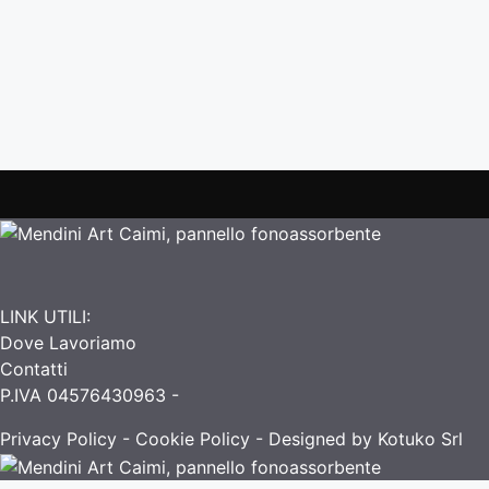
Famiglia di pannelli fonoassorbenti che fa
far dialogare arte e design. I pannelli fonoa
disegni di Alessandro Mendini. Applicazione
LINK UTILI:
Dove Lavoriamo
Contatti
P.IVA 04576430963 -
Privacy Policy
-
Cookie Policy
- Designed by Kotuko Srl