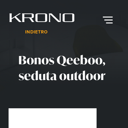
Vai
al
contenuto
Menu
INDIETRO
Bonos Qeeboo,
seduta outdoor