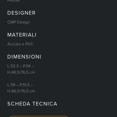
Pedrali
DESIGNER
CMP Design
MATERIALI
Acciaio e PVC
DIMENSIONI
L.53,3 – P.54 –
H.46,5/76,5 cm
L.59 – P.51,5 –
H.46,5/76,5 cm
SCHEDA TECNICA