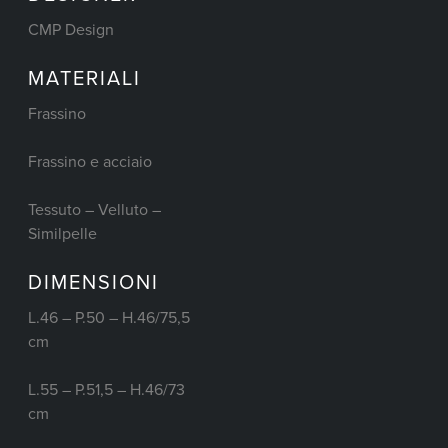
CMP Design
MATERIALI
Frassino
Frassino e acciaio
Tessuto – Velluto –
Similpelle
DIMENSIONI
L.46 – P.50 – H.46/75,5
cm
L.55 – P.51,5 – H.46/73
cm