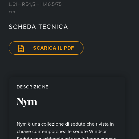
L.61 – P.54,5 – H.46,5/75
cm
SCHEDA TECNICA
SCARICA IL PDF
DESCRIZIONE
Nym
Nym è una collezione di sedute che rivista in
chiave contemporanea le sedute Windsor.
Seduta con schienale ad arco in legno curvato