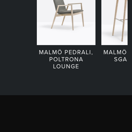
MALMÖ PEDRALI,
MALMÖ P
POLTRONA
SGAB
LOUNGE