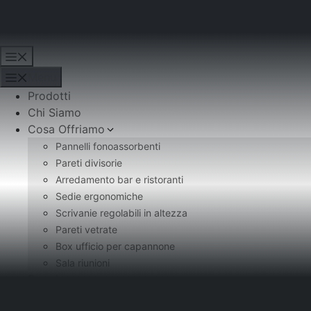
Vai
al
Krono Arredo
contenuto
Menu
Menu
Prodotti
Chi Siamo
Cosa Offriamo
Pannelli fonoassorbenti
Pareti divisorie
Arredamento bar e ristoranti
Sedie ergonomiche
Scrivanie regolabili in altezza
Pareti vetrate
Box ufficio per capannone
Sala riunioni
Brand
Portfolio Clienti