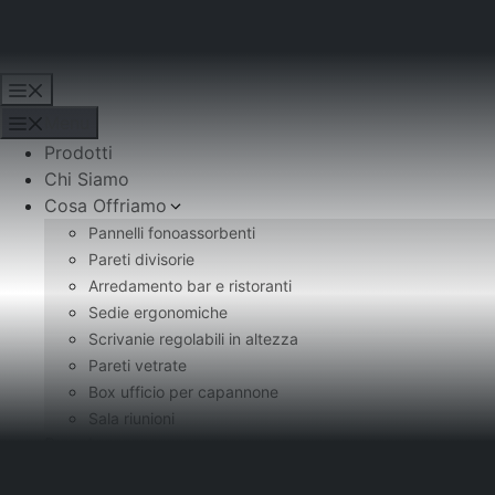
Vai
al
Krono Arredo
contenuto
Menu
Menu
Prodotti
Chi Siamo
Cosa Offriamo
Pannelli fonoassorbenti
Pareti divisorie
Arredamento bar e ristoranti
Sedie ergonomiche
Scrivanie regolabili in altezza
Pareti vetrate
Box ufficio per capannone
Sala riunioni
Brand
Portfolio Clienti