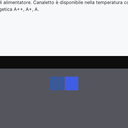
i alimentatore. Canaletto è disponibile nella temperatura 
rgetica A++, A+, A.