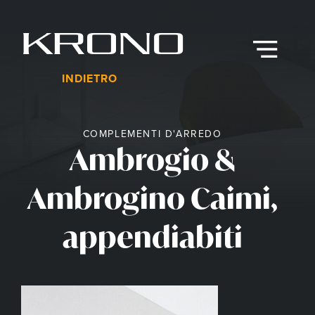
Vai
al
contenuto
Menu
INDIETRO
COMPLEMENTI D'ARREDO
Ambrogio &
Ambrogino Caimi,
appendiabiti