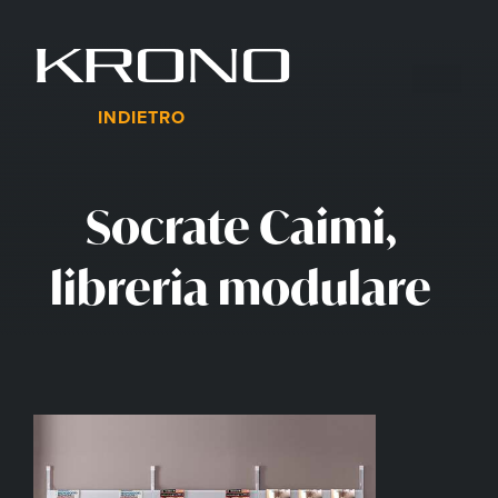
Vai
al
contenuto
Menu
INDIETRO
Socrate Caimi,
libreria modulare