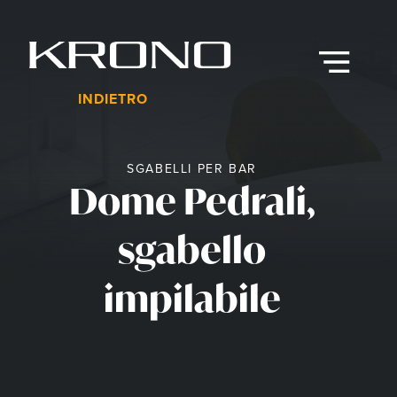
Vai
al
contenuto
Menu
INDIETRO
SGABELLI PER BAR
Dome Pedrali,
sgabello
impilabile